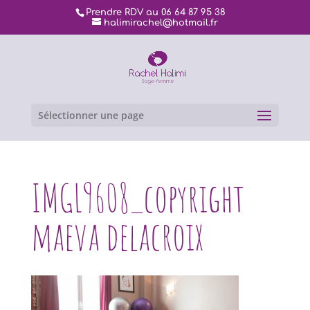
Prendre RDV au 06 64 87 95 38
halimirachel@hotmail.fr
Sélectionner une page
IMGL9608_copyright
maeva delacroix