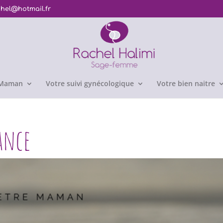
chel@hotmail.fr
e Maman
Votre suivi gynécologique
Votre bien naitre
ance