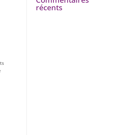
récents
ts
e