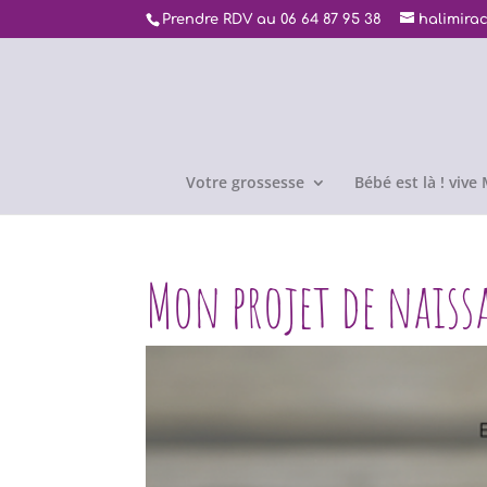
Prendre RDV au 06 64 87 95 38
halimira
Votre grossesse
Bébé est là ! viv
Mon projet de naiss