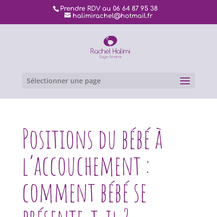
Prendre RDV au 06 64 87 95 38
halimirachel@hotmail.fr
Sélectionner une page
Positions du bébé à
l’accouchement :
comment bébé se