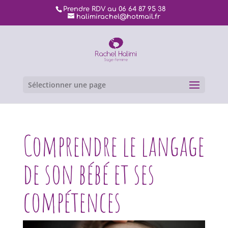
Prendre RDV au 06 64 87 95 38
halimirachel@hotmail.fr
Sélectionner une page
Comprendre le langage
de son bébé et ses
compétences