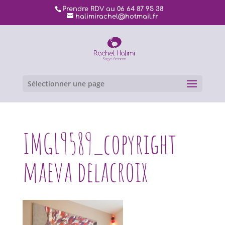
Prendre RDV au 06 64 87 95 38
halimirachel@hotmail.fr
Sélectionner une page
IMGL9589_copyright
maeva delacroix