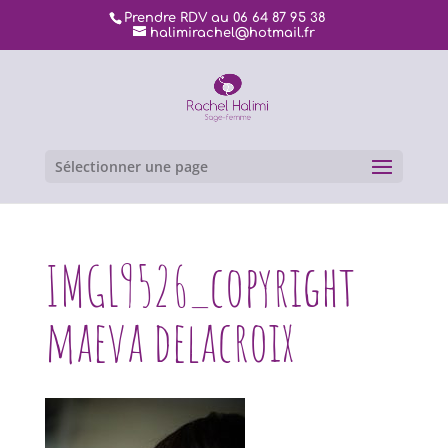
Prendre RDV au 06 64 87 95 38
halimirachel@hotmail.fr
Sélectionner une page
IMGL9526_copyright
maeva delacroix