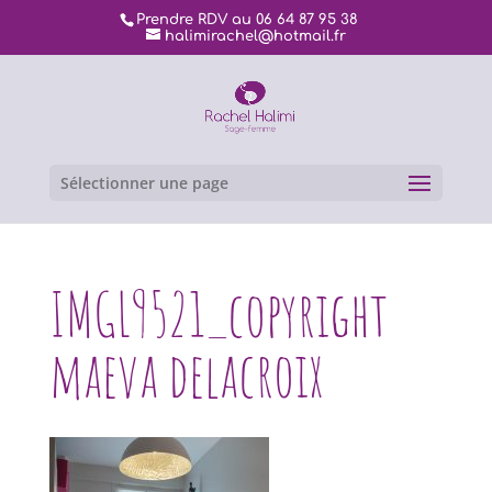
Prendre RDV au 06 64 87 95 38
halimirachel@hotmail.fr
Sélectionner une page
IMGL9521_copyright
maeva delacroix