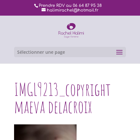
Prendre RDV au 06 64 87 95 38
halimirachel@hotmail.fr
Sélectionner une page
IMGL9213_copyright
maeva delacroix