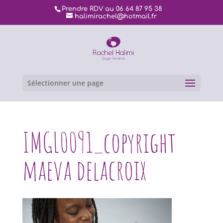
Prendre RDV au 06 64 87 95 38
halimirachel@hotmail.fr
Sélectionner une page
IMGL0091_copyright
maeva delacroix