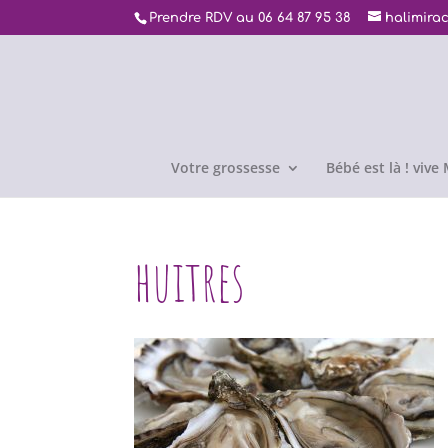
Prendre RDV au 06 64 87 95 38
halimira
Votre grossesse
Bébé est là ! viv
huitres