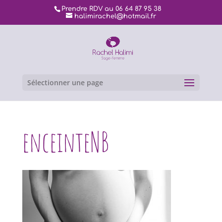
Prendre RDV au 06 64 87 95 38
halimirachel@hotmail.fr
Sélectionner une page
enceinteNB