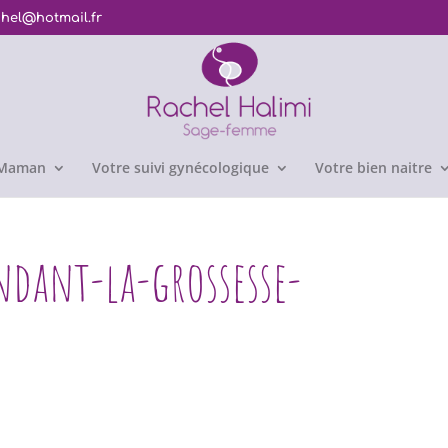
chel@hotmail.fr
e Maman
Votre suivi gynécologique
Votre bien naitre
endant-la-grossesse-