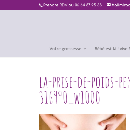
Prendre RDV au 06 64 87 95 38
halimira
Votre grossesse
Bébé est là ! viv
la-prise-de-poids-p
316990_w1000