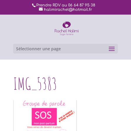
Prendre RDV au 06 64 87 95 38
halimirachel@hotmail.fr
Sélectionner une page
IMG_5383