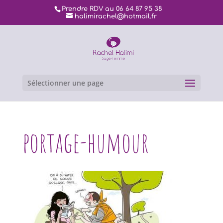
Prendre RDV au 06 64 87 95 38
halimirachel@hotmail.fr
Sélectionner une page
portage-humour