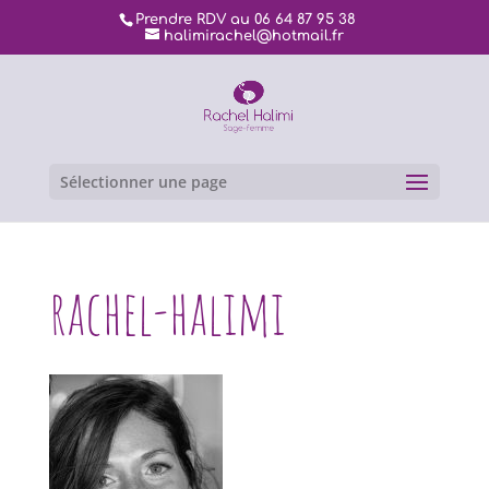
Prendre RDV au 06 64 87 95 38
halimirachel@hotmail.fr
Sélectionner une page
rachel-halimi