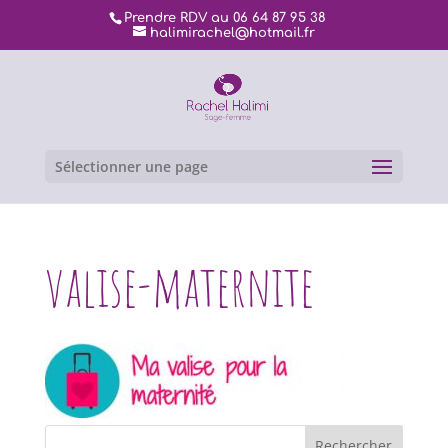
Prendre RDV au 06 64 87 95 38
halimirachel@hotmail.fr
Sélectionner une page
valise-maternite