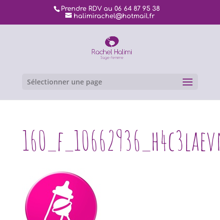
Prendre RDV au 06 64 87 95 38
halimirachel@hotmail.fr
Sélectionner une page
160_f_10662936_h4c3lae