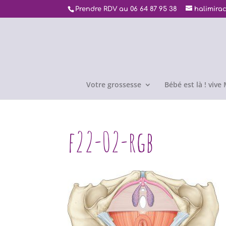
Prendre RDV au 06 64 87 95 38
halimira
Votre grossesse
Bébé est là ! viv
f22-02-rgb