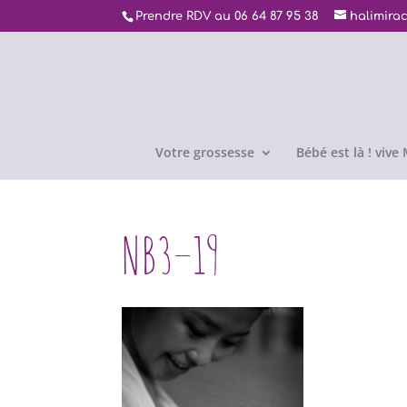
Prendre RDV au 06 64 87 95 38
halimira
Votre grossesse
Bébé est là ! viv
NB3–19