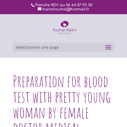
Prendre RDV au 06 64 87 95 38
halimirachel@hotmail.fr
Sélectionner une page
Preparation for blood
test with pretty young
woman by female