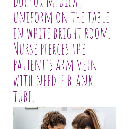
doctor medical
uniform on the table
in white bright room.
Nurse pierces the
patient’s arm vein
with needle blank
tube.